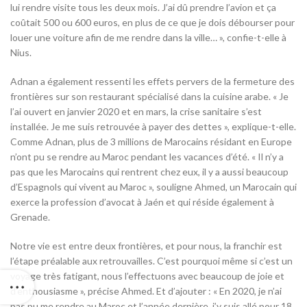
lui rendre visite tous les deux mois. J’ai dû prendre l’avion et ça
coûtait 500 ou 600 euros, en plus de ce que je dois débourser pour
louer une voiture afin de me rendre dans la ville… », confie-t-elle à
Nius.
Adnan a également ressenti les effets pervers de la fermeture des
frontières sur son restaurant spécialisé dans la cuisine arabe. « Je
l’ai ouvert en janvier 2020 et en mars, la crise sanitaire s’est
installée. Je me suis retrouvée à payer des dettes », explique-t-elle.
Comme Adnan, plus de 3 millions de Marocains résidant en Europe
n’ont pu se rendre au Maroc pendant les vacances d’été. « Il n’y a
pas que les Marocains qui rentrent chez eux, il y a aussi beaucoup
d’Espagnols qui vivent au Maroc », souligne Ahmed, un Marocain qui
exerce la profession d’avocat à Jaén et qui réside également à
Grenade.
Notre vie est entre deux frontières, et pour nous, la franchir est
l’étape préalable aux retrouvailles. C’est pourquoi même si c’est un
voyage très fatigant, nous l’effectuons avec beaucoup de joie et
d’enthousiasme », précise Ahmed. Et d’ajouter : « En 2020, je n’ai
pas pu me rendre au Maroc et l’année dernière, j’y suis allé pour 18